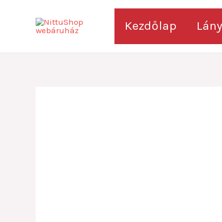
Skip
to
Kezdőlap
Lán
content