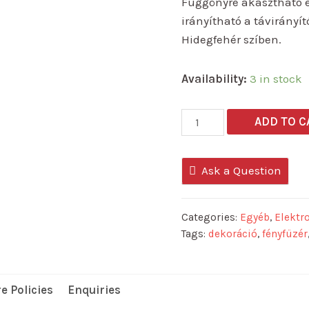
Függönyre akasztható é
irányítható a távirányí
Hidegfehér szíben.
Availability:
3 in stock
3x3m
ADD TO C
fényfüzér
távirányítóval
Ask a Question
quantity
Categories:
Egyéb
,
Elektr
Tags:
dekoráció
,
fényfüzér
e Policies
Enquiries