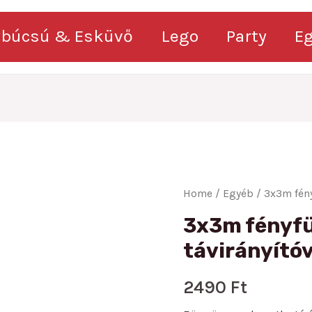
ybúcsú & Esküvő
Lego
Party
E
Home
/
Egyéb
/ 3x3m fény
3x3m fényf
távirányítóv
2490
Ft