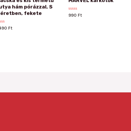
acska és kis termetű
MARVEL karkötők
utya hám pórázzal, S
éretben, fekete
Rated
990
Ft
0
out
of
ated
490
Ft
5
t