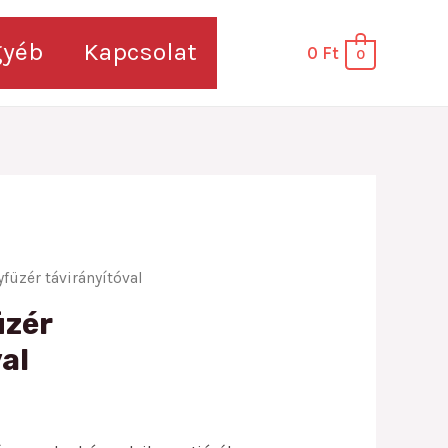
gyéb
Kapcsolat
0
Ft
0
füzér távirányítóval
üzér
al