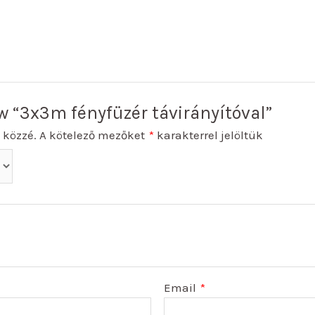
iew “3x3m fényfüzér távirányítóval”
 közzé.
A kötelező mezőket
*
karakterrel jelöltük
Email
*