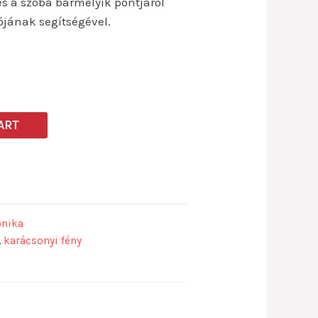
s a szoba bármelyik pontjáról
tójának segítségével.
ART
onika
,
karácsonyi fény