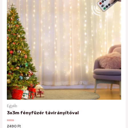
Egyéb
3x3m fényfüzér távirányítóval
Rated
2490
Ft