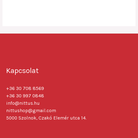
0
out
of
5
Kapcsolat
+36 30 708 8569
+36 30 997 0848
info@nittus.hu
nittushop@gmail.com
5000 Szolnok, Czakó Elemér utca 14.