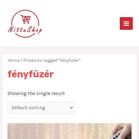
Skip
to
content
MAIN
MEN
Home
/ Products tagged “fényfüzér”
fényfüzér
Showing the single result