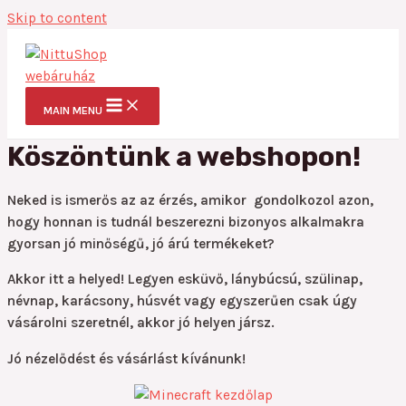
Skip to content
MAIN MENU
Köszöntünk a webshopon!
Neked is ismerős az az érzés, amikor gondolkozol azon,
hogy honnan is tudnál beszerezni bizonyos alkalmakra
gyorsan jó minőségű, jó árú termékeket?
Akkor itt a helyed!
Legyen esküvő, lánybúcsú, szülinap,
névnap, karácsony, húsvét vagy egyszerűen csak úgy
vásárolni szeretnél, akkor jó helyen jársz.
Jó nézelődést és vásárlást kívánunk!