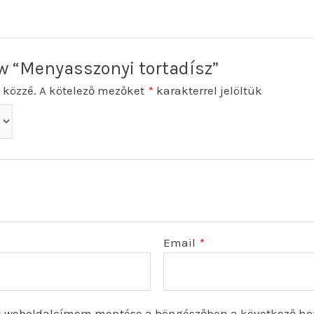
iew “Menyasszonyi tortadísz”
 közzé.
A kötelező mezőket
*
karakterrel jelöltük
Email
*
s weboldalcímem mentése a böngészőben a következő ho