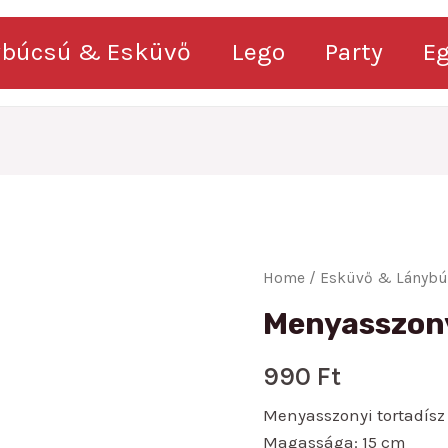
ybúcsú & Esküvő
Lego
Party
E
Home
/
Esküvő & Lányb
Menyasszony
990
Ft
Menyasszonyi tortadísz 
Magassága: 15 cm