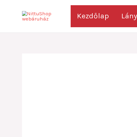
Skip
to
Kezdőlap
Lán
content