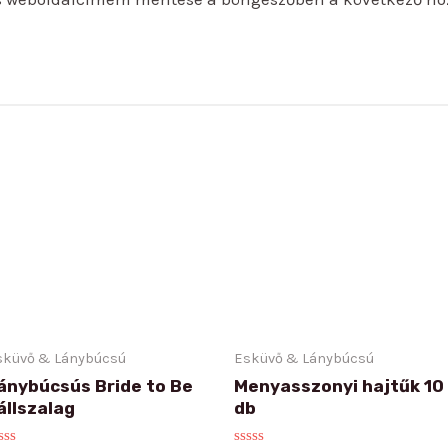
sküvő & Lánybúcsú
Esküvő & Lánybúcsú
ánybúcsús Bride to Be
Menyasszonyi hajtűk 10
állszalag
db