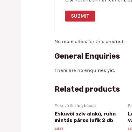
No more offers for this product!
General Enquiries
There are no enquiries yet.
Related products
Esküvő & Lánybúcsú
E
Esküvői szív alakú, ruha
L
mintás páros lufik 2 db
v