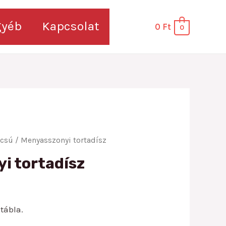
gyéb
Kapcsolat
0
Ft
0
úcsú
/ Menyasszonyi tortadísz
i tortadísz
tábla.