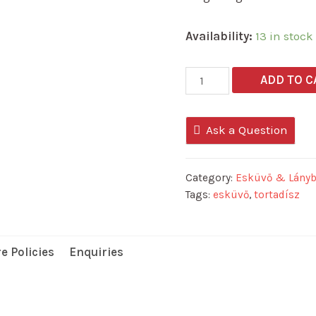
Availability:
13 in stock
Menyasszonyi
ADD TO C
tortadísz
quantity
Ask a Question
Category:
Esküvő & Lány
Tags:
esküvő
,
tortadísz
e Policies
Enquiries