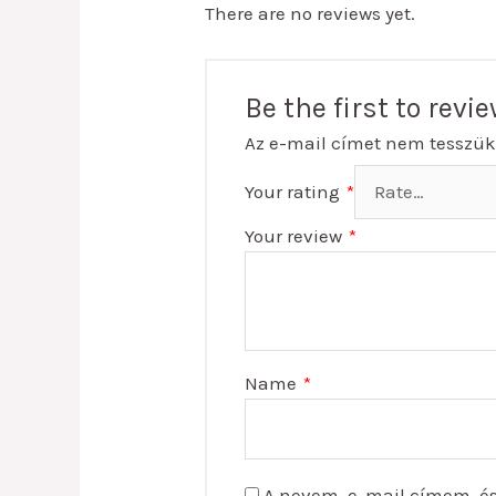
There are no reviews yet.
Be the first to rev
Az e-mail címet nem tesszük
Your rating
*
Your review
*
Name
*
A nevem, e-mail címem, é