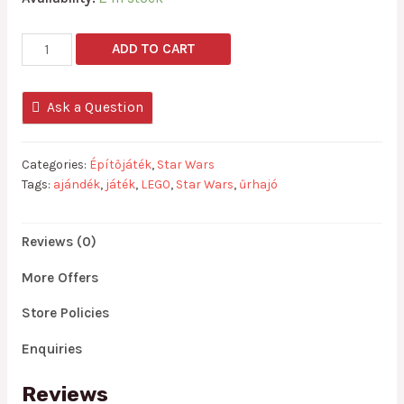
Lego
ADD TO CART
kompatibilis
Star
Ask a Question
Wars
MOC
X
Categories:
Építőjáték
,
Star Wars
WIN
Tags:
ajándék
,
játék
,
LEGO
,
Star Wars
,
űrhajó
űrhajó
mini
quantity
Reviews (0)
More Offers
Store Policies
Enquiries
Reviews