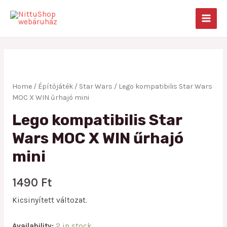
Skip
to
MAIN
content
MEN
Home
/
Építőjáték
/
Star Wars
/ Lego kompatibilis Star Wars
MOC X WIN űrhajó mini
Lego kompatibilis Star
Wars MOC X WIN űrhajó
mini
1490
Ft
Kicsinyített változat.
Availability:
2 in stock