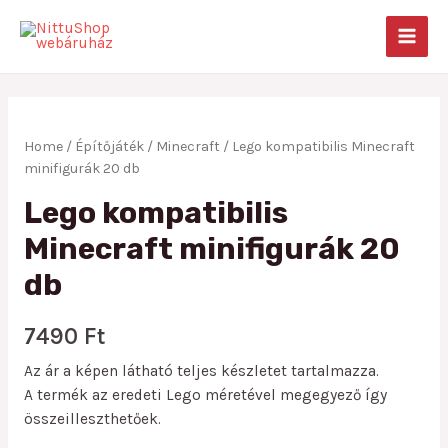
Skip
to
MAIN
content
MEN
Home
/
Építőjáték
/
Minecraft
/ Lego kompatibilis Minecraft
minifigurák 20 db
Lego kompatibilis
Minecraft minifigurák 20
db
7490
Ft
Az ár a képen látható teljes készletet tartalmazza.
A termék az eredeti Lego méretével megegyező így
összeilleszthetőek.