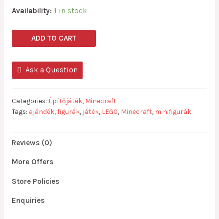
Availability:
1 in stock
Lego
ADD TO CART
kompatibilis
Minecraft
Ask a Question
minifigurák
20
db
Categories:
Építőjáték
,
Minecraft
quantity
Tags:
ajándék
,
figurák
,
játék
,
LEGO
,
Minecraft
,
minifigurák
Reviews (0)
More Offers
Store Policies
Enquiries