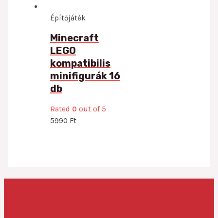
Építőjáték
Minecraft
LEGO
kompatibilis
minifigurák 16
db
Rated
0
out of 5
5990
Ft