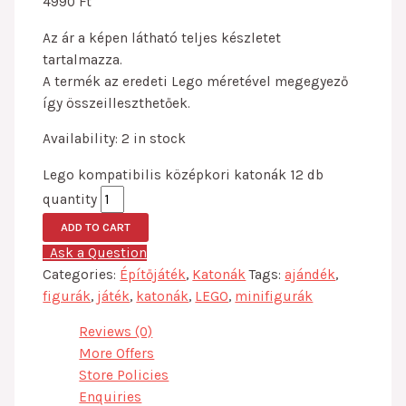
4990
Ft
Az ár a képen látható teljes készletet
tartalmazza.
A termék az eredeti Lego méretével megegyező
így összeilleszthetőek.
Availability:
2 in stock
Lego kompatibilis középkori katonák 12 db
quantity
ADD TO CART
Ask a Question
Categories:
Építőjáték
,
Katonák
Tags:
ajándék
,
figurák
,
játék
,
katonák
,
LEGO
,
minifigurák
Reviews (0)
More Offers
Store Policies
Enquiries