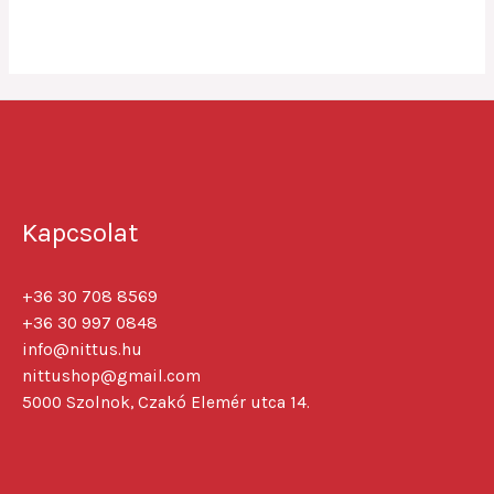
0
out
of
5
Kapcsolat
+36 30 708 8569
+36 30 997 0848
info@nittus.hu
nittushop@gmail.com
5000 Szolnok, Czakó Elemér utca 14.