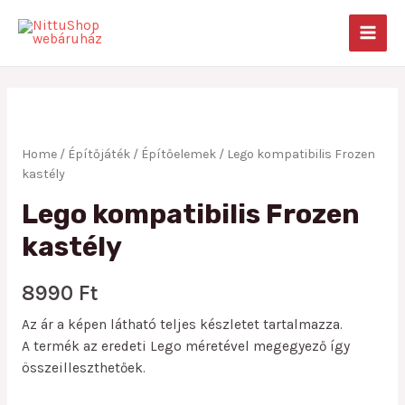
Skip
to
MAIN
content
MEN
Home
/
Építőjáték
/
Építőelemek
/ Lego kompatibilis Frozen
kastély
Lego kompatibilis Frozen
kastély
8990
Ft
Az ár a képen látható teljes készletet tartalmazza.
A termék az eredeti Lego méretével megegyező így
összeilleszthetőek.