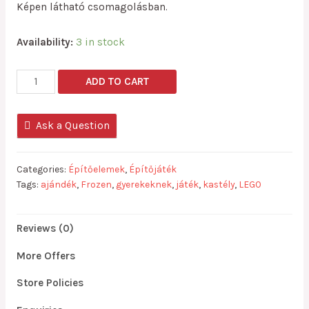
Képen látható csomagolásban.
Availability:
3 in stock
Lego
ADD TO CART
kompatibilis
Frozen
Ask a Question
kastély
quantity
Categories:
Építőelemek
,
Építőjáték
Tags:
ajándék
,
Frozen
,
gyerekeknek
,
játék
,
kastély
,
LEGO
Reviews (0)
More Offers
Store Policies