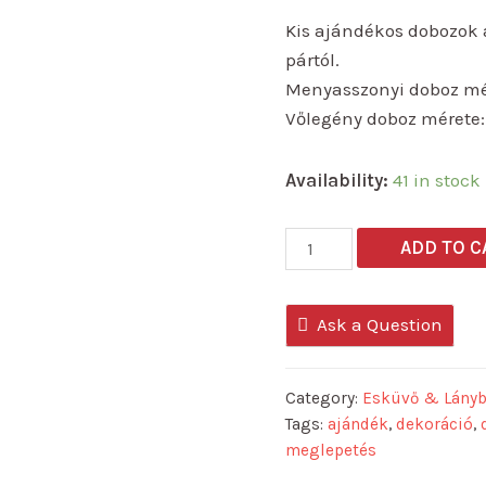
Kis ajándékos dobozok a
pártól.
Menyasszonyi doboz mére
Vőlegény doboz mérete: 
Availability:
41 in stock
Esküvői
ADD TO C
kis
ajándékos
Ask a Question
dobozok
2
db
Category:
Esküvő & Lány
quantity
Tags:
ajándék
,
dekoráció
,
meglepetés