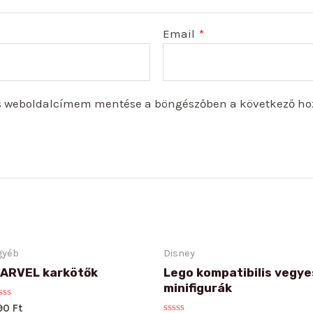
Email
*
s weboldalcímem mentése a böngészőben a következő ho
gyéb
Disney
ARVEL karkötők
Lego kompatibilis vegye
minifigurák
ated
90
Ft