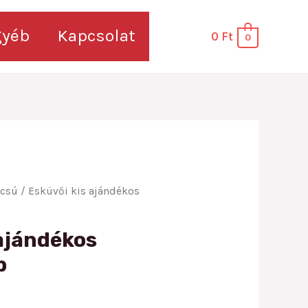
gyéb
Kapcsolat
0
Ft
0
úcsú
/ Esküvői kis ajándékos
 ajándékos
b