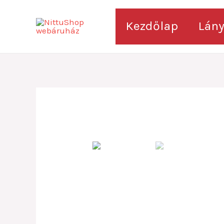
Skip
to
Kezdőlap
Lán
content