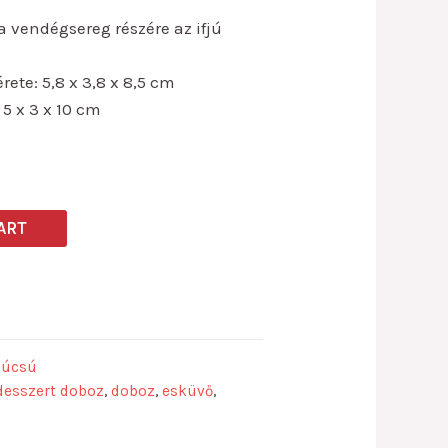
 vendégsereg részére az ifjú
te: 5,8 x 3,8 x 8,5 cm
5 x 3 x 10 cm
ART
búcsú
desszert doboz
,
doboz
,
esküvő
,