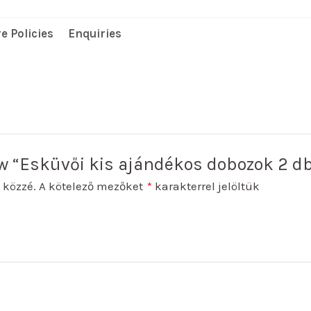
e Policies
Enquiries
iew “Esküvői kis ajándékos dobozok 2 d
 közzé.
A kötelező mezőket
*
karakterrel jelöltük