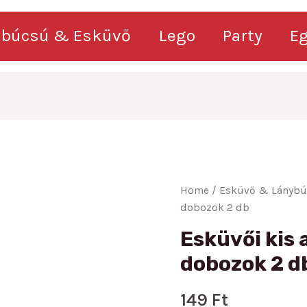
ybúcsú & Esküvő
Lego
Party
E
Home
/
Esküvő & Lányb
dobozok 2 db
Esküvői kis
dobozok 2 d
149
Ft