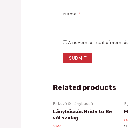
Name
*
A nevem, e-mail címem, é
Related products
Esküvő & Lánybúcsú
E
Lánybúcsús Bride to Be
M
vállszalag
R
9