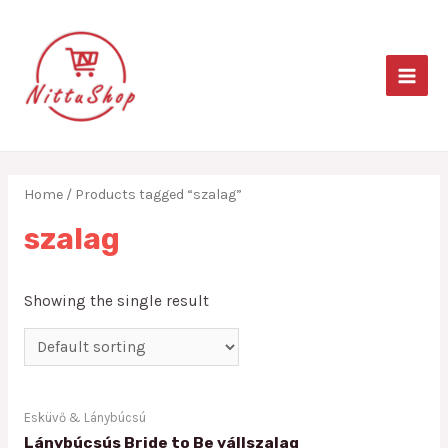
Skip
to
content
MAIN
MEN
Home
/ Products tagged “szalag”
szalag
Showing the single result
Esküvő & Lánybúcsú
Lánybúcsús Bride to Be vállszalag