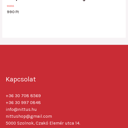
Rated
990
Ft
0
out
of
5
Kapcsolat
+36 30 708 8569
+36 30 997 0848
info@nittus.hu
nittushop@gmail.com
5000 Szolnok, Czakó Elemér utca 14.