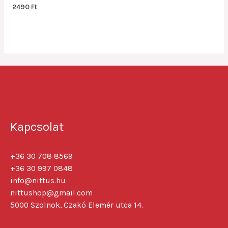
Rated
2490
Ft
0
out
of
5
Kapcsolat
+36 30 708 8569
+36 30 997 0848
info@nittus.hu
nittushop@gmail.com
5000 Szolnok, Czakó Elemér utca 14.