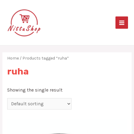
Skip
to
content
MAIN
MEN
Home
/ Products tagged “ruha”
ruha
Showing the single result