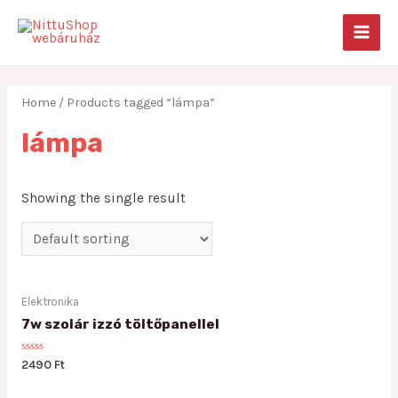
Skip
to
MAIN
content
MEN
Home
/ Products tagged “lámpa”
lámpa
Showing the single result
Elektronika
7w szolár izzó töltőpanellel
Rated
2490
Ft
0
out
of