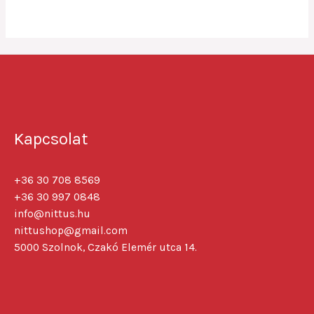
5
Kapcsolat
+36 30 708 8569
+36 30 997 0848
info@nittus.hu
nittushop@gmail.com
5000 Szolnok, Czakó Elemér utca 14.