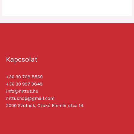
5
Kapcsolat
+36 30 708 8569
+36 30 997 0848
info@nittus.hu
nittushop@gmail.com
5000 Szolnok, Czakó Elemér utca 14.