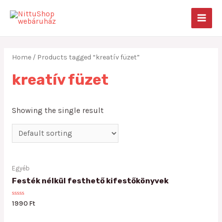
Skip
to
MAIN
content
MEN
Home
/ Products tagged “kreatív füzet”
kreatív füzet
Showing the single result
Egyéb
Festék nélkül festhető kifestőkönyvek
Rated
1990
Ft
0
out
of