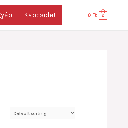
gyéb
Kapcsolat
0
Ft
0