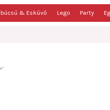
ybúcsú & Esküvő
Lego
Party
E
a”