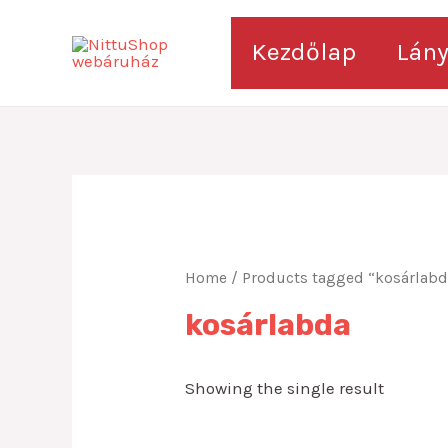
Skip
to
Kezdőlap
Lán
content
Home
/ Products tagged “kosárlabd
kosárlabda
Showing the single result