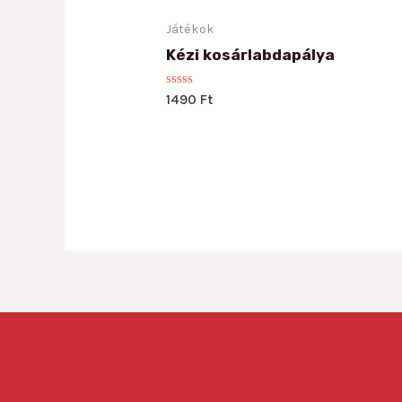
Játékok
Kézi kosárlabdapálya
Rated
1490
Ft
0
out
of
5