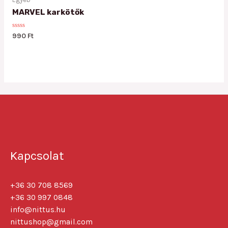
MARVEL karkötők
Rated
990
Ft
0
out
of
5
Kapcsolat
+36 30 708 8569
+36 30 997 0848
info@nittus.hu
nittushop@gmail.com