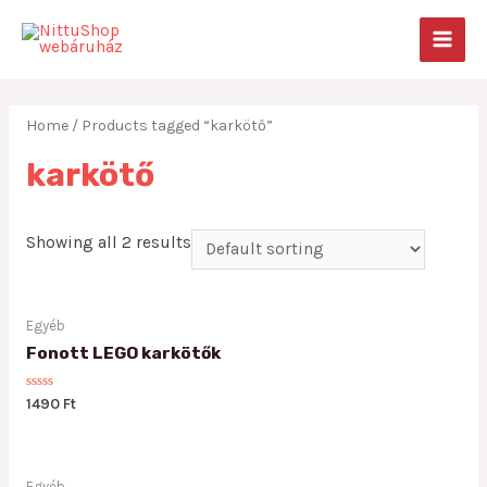
Skip
to
MAIN
content
MEN
Home
/ Products tagged “karkötő”
karkötő
Showing all 2 results
Egyéb
Fonott LEGO karkötők
Rated
1490
Ft
0
out
of
5
Egyéb