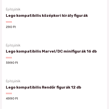
5
Építőjáték
Lego kompatibilis középkori király figurák
Rated
290
Ft
0
out
of
5
Építőjáték
Lego kompatibilis Marvel/DC minifigurák 16 db
Rated
5990
Ft
0
out
of
5
Építőjáték
Lego kompatibilis Rendőr figurák 12 db
Rated
4990
Ft
0
out
of