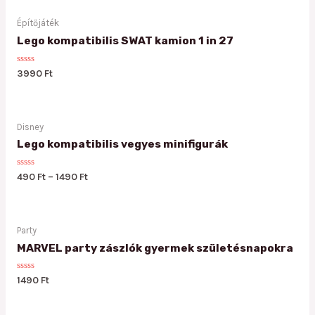
5
Építőjáték
Lego kompatibilis SWAT kamion 1 in 27
Rated
3990
Ft
0
out
of
5
Disney
Lego kompatibilis vegyes minifigurák
Rated
490
Ft
–
1490
Ft
0
out
of
5
Party
MARVEL party zászlók gyermek születésnapokra
Rated
1490
Ft
0
out
of