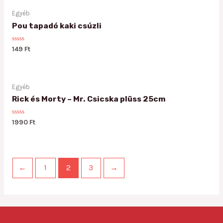
5
Egyéb
Pou tapadó kaki csúzli
Rated
149
Ft
0
out
of
5
Egyéb
Rick és Morty – Mr. Csicska plüss 25cm
Rated
1990
Ft
0
out
of
5
←
1
2
3
→