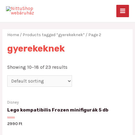
Skip
to
MAIN
content
MEN
Home
/
Products tagged “gyerekeknek”
/ Page 2
gyerekeknek
Showing 10–18 of 23 results
Disney
Lego kompatibilis Frozen minifigurák 5 db
Rated
2990
Ft
0
out
of