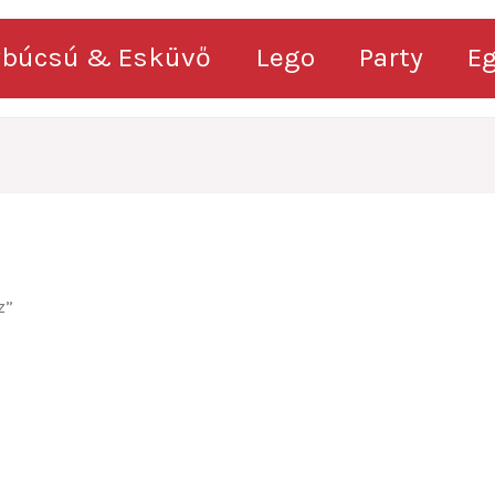
ybúcsú & Esküvő
Lego
Party
E
z”