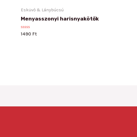
Esküvő & Lánybúcsú
Menyasszonyi harisnyakötők
Rated
1490
Ft
0
out
of
5