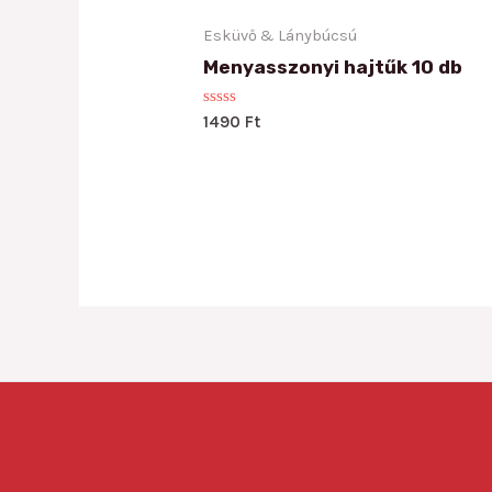
Esküvő & Lánybúcsú
Menyasszonyi hajtűk 10 db
Rated
1490
Ft
0
out
of
5