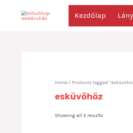
Skip
to
Kezdőlap
Lán
content
Home
/ Products tagged “esküvőhö
esküvőhöz
Showing all 2 results