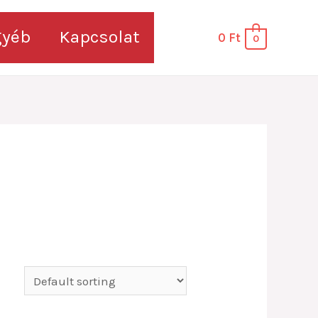
gyéb
Kapcsolat
0
Ft
0