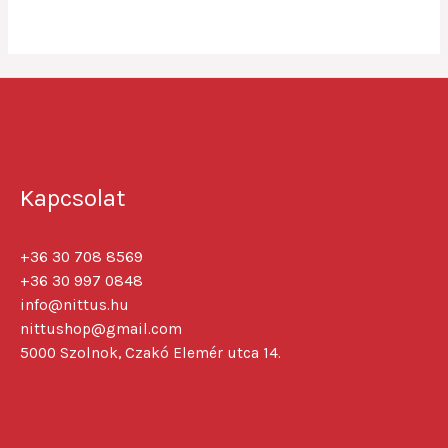
5
Kapcsolat
+36 30 708 8569
+36 30 997 0848
info@nittus.hu
nittushop@gmail.com
5000 Szolnok, Czakó Elemér utca 14.