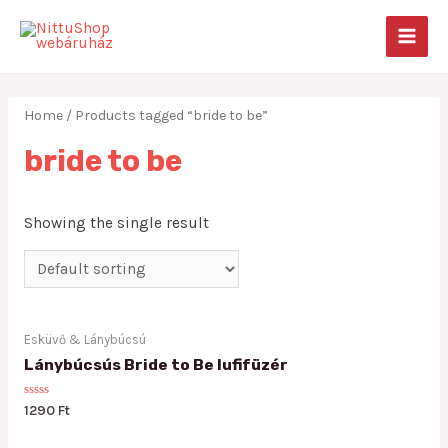
Skip
to
MAIN
content
MEN
Home
/ Products tagged “bride to be”
bride to be
Showing the single result
Esküvő & Lánybúcsú
Lánybúcsús Bride to Be lufifüzér
Rated
1290
Ft
0
out
of