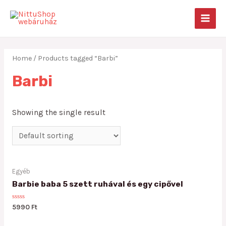
Skip
to
MAIN
content
MEN
Home
/ Products tagged “Barbi”
Barbi
Showing the single result
Egyéb
Barbie baba 5 szett ruhával és egy cipővel
Rated
5990
Ft
0
out
of