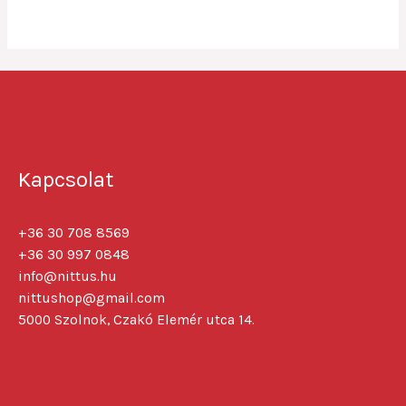
5
Kapcsolat
+36 30 708 8569
+36 30 997 0848
info@nittus.hu
nittushop@gmail.com
5000 Szolnok, Czakó Elemér utca 14.