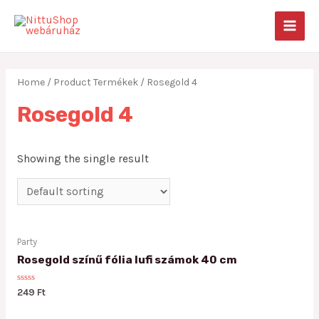
Skip
to
MAIN
content
MEN
Home
/ Product Termékek / Rosegold 4
Rosegold 4
Showing the single result
Party
Rosegold színű fólia lufi számok 40 cm
Rated
249
Ft
0
out
of