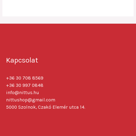
5
Kapcsolat
+36 30 708 8569
+36 30 997 0848
info@nittus.hu
nittushop@gmail.com
5000 Szolnok, Czakó Elemér utca 14.