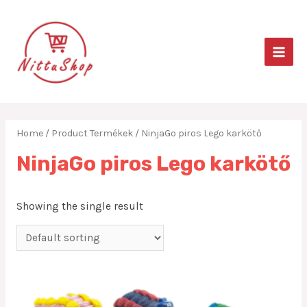
Skip
to
content
MAIN
MEN
Home
/ Product Termékek / NinjaGo piros Lego karkötő
NinjaGo piros Lego karkötő
Showing the single result