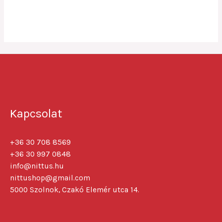
0
out
of
5
Kapcsolat
+36 30 708 8569
+36 30 997 0848
info@nittus.hu
nittushop@gmail.com
5000 Szolnok, Czakó Elemér utca 14.