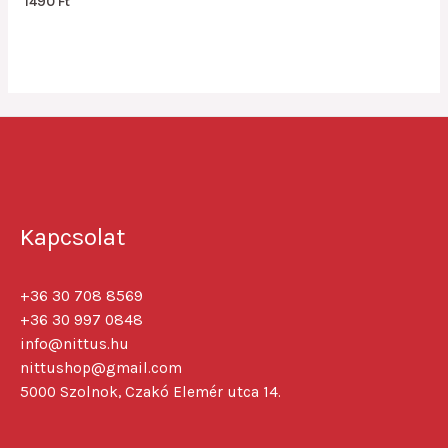
1490
Ft
0
out
of
5
Kapcsolat
+36 30 708 8569
+36 30 997 0848
info@nittus.hu
nittushop@gmail.com
5000 Szolnok, Czakó Elemér utca 14.