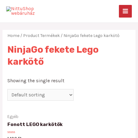
Skip
to
MAIN
content
MEN
Home
/ Product Termékek / NinjaGo fekete Lego karkötő
NinjaGo fekete Lego
karkötő
Showing the single result
Egyéb
Fonott LEGO karkötők
Rated