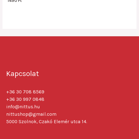
1490
Ft
0
out
of
5
Kapcsolat
+36 30 708 8569
+36 30 997 0848
info@nittus.hu
nittushop@gmail.com
5000 Szolnok, Czakó Elemér utca 14.