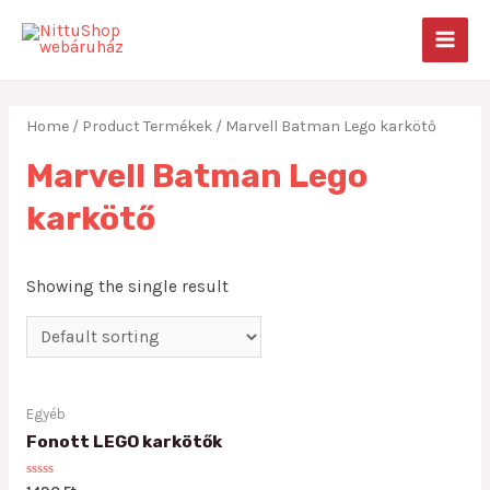
Skip
to
MAIN
content
MEN
Home
/ Product Termékek / Marvell Batman Lego karkötő
Marvell Batman Lego
karkötő
Showing the single result
Egyéb
Fonott LEGO karkötők
Rated