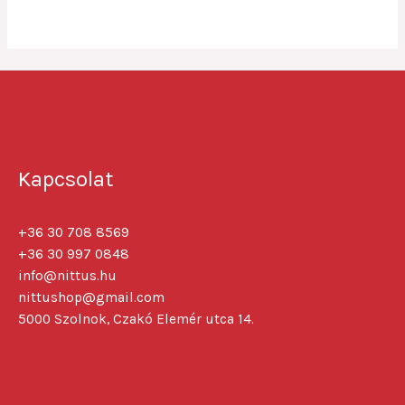
5
Kapcsolat
+36 30 708 8569
+36 30 997 0848
info@nittus.hu
nittushop@gmail.com
5000 Szolnok, Czakó Elemér utca 14.