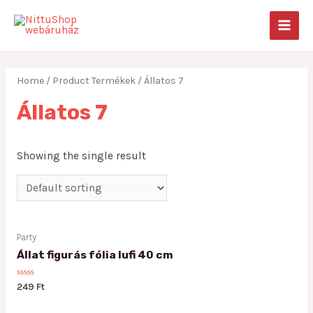
Skip
to
MAIN
content
MEN
Home
/ Product Termékek / Állatos 7
Állatos 7
Showing the single result
Party
Állat figurás fólia lufi 40 cm
Rated
249
Ft
0
out
of