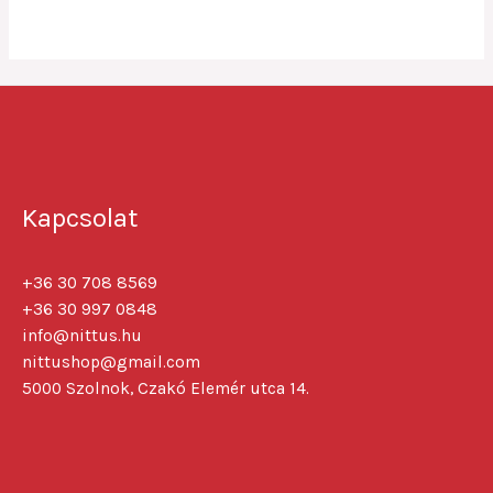
5
Kapcsolat
+36 30 708 8569
+36 30 997 0848
info@nittus.hu
nittushop@gmail.com
5000 Szolnok, Czakó Elemér utca 14.