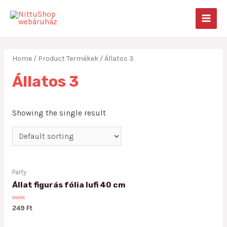
Skip
to
MAIN
content
MEN
Home
/ Product Termékek / Állatos 3
Állatos 3
Showing the single result
Party
Állat figurás fólia lufi 40 cm
Rated
249
Ft
0
out
of